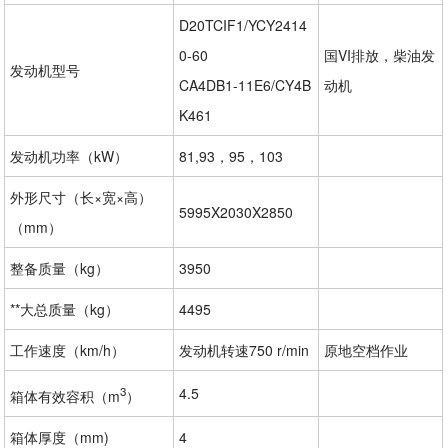
D20TCIF1/YCY2414
0-60
国VI排放，柴油发
发动机型号
CA4DB1-11E6/CY4B
动机
K461
发动机功率（kW）
81,93，95，103
外形尺寸（长×宽×高）
5995X2030X2850
（mm）
整备质量（kg）
3950
**大总质量（kg）
4495
工作速度（km/h）
发动机转速750 r/min
原地空档作业
3
4.5
箱体有效容积（m
）
箱体厚度（mm)
4