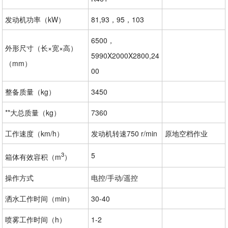
发动机功率（kW）
81,93，95，103
6500，
外形尺寸（长×宽×高）
5990X2000X2800,24
（mm）
00
整备质量（kg）
3450
**大总质量（kg）
7360
工作速度（km/h）
发动机转速750 r/min
原地空档作业
3
5
箱体有效容积（m
）
操作方式
电控/手动/遥控
洒水工作时间（min）
30-40
喷雾工作时间（h）
1-2