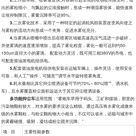
出的雾粒细小、与飘起的尘埃接触时，形成一种潮湿雾状体，能快速将
尘埃抑制降沉，雾量沉降率可达95%。
3.
二次雾化技术，采用了一种特定的起涡轮风助装置改变风向使之
与雾粒的流动方向形成一个夹角，促进水雾化充分。
4.
当雾滴从喷嘴中喷出后在喷雾区域被高速高压气流进一步破碎，
并使雾滴的速度逐渐增加，提高了雾化程度，雾化一般可达到约50-
150um直径大小的雾滴。 配套动力灵活，既可用三相380V的市电，也
可配套柴油发电机组供电。
5.
配套柴油发电机组供电安装在运输车辆上，操作灵活，使用安全
可靠，和人工**操作，可随意**调节水平旋转喷雾角度。
6.
耗水量相比其它抑尘喷洒设备可节约70%～80%(喷**、洒水机
车)，且水雾覆盖粉尘面积远远大于其它抑尘喷洒设备。
多功能抑尘车
适用范围：“雾炮车早用于码头、工矿和煤场，那里的
污染物颗粒较大，对水雾的要求没这么精细。通过高压将水雾化成微米
级的水雾颗粒，与粉尘颗粒物大小相当，不仅可以省水，还能与城市中
的雾霾碰撞、吸附，凝结成粉尘团并沉降。”
项   目
主要性能参数