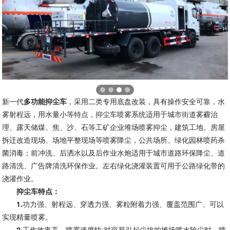
新一代
多功能抑尘车
，采用二类专用底盘改装，具有操作安全可靠，水
雾射程远，用水量小等特点，抑尘车喷雾系统适用于城市街道雾霾治
理、露天储煤、焦、沙、石等工矿企业堆场喷雾抑尘，建筑工地、房屋
拆迁改造现场、场地平整现场等喷雾降尘，公共场所、绿化园林喷药杀
菌消毒；前冲洗、后洒水以及后作业水炮适用于城市道路环保降尘、道
路清洗、广告牌清洗环保作业。左右绿化浇灌装置可用于公路绿化带的
浇灌作业。
抑尘车特点
：
1.
功力强、射程远、穿透力强、雾粒附着力强、覆盖范围广、可以
实现精量喷雾。
2.
工作效率高、喷雾速度快;对容易引起尘埃的堆场喷水除尘时，喷